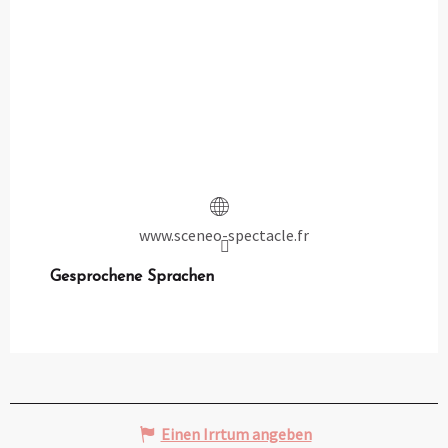
www.sceneo-spectacle.fr
Gesprochene Sprachen
Gesprochene Sprachen
Einen Irrtum angeben