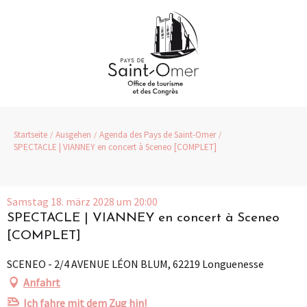
Aller
au
contenu
principal
Startseite
Ausgehen
Agenda des Pays de Saint-Omer
SPECTACLE | VIANNEY en concert à Sceneo [COMPLET]
Samstag 18. märz 2028 um 20:00
SPECTACLE | VIANNEY en concert à Sceneo
[COMPLET]
SCENEO - 2/4 AVENUE LÉON BLUM, 62219 Longuenesse
Anfahrt
Ich fahre mit dem Zug hin!