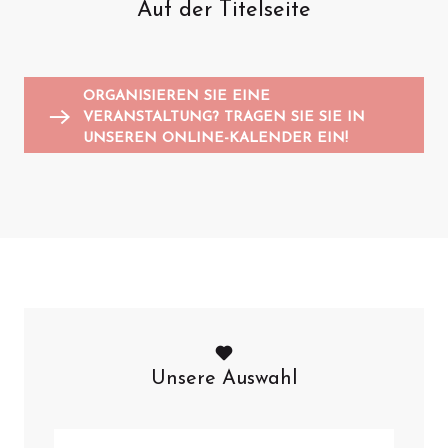
Auf der Titelseite
Animationen für Kinder
Sportveranstaltungen
Trödelmärkte und Flohmärkte
K
A
ORGANISIEREN SIE EINE
VERANSTALTUNG? TRAGEN SIE SIE IN
UNSEREN ONLINE-KALENDER EIN!
Unsere Auswahl