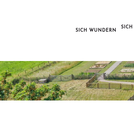
Aller
au
contenu
principal
SICH
SICH WUNDERN
Der