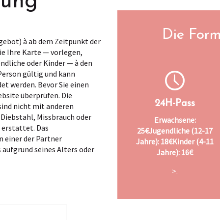
sung
Die Form
gebot) à ab dem Zeitpunkt der
e Ihre Karte — vorlegen,
ndliche oder Kinder — à den
 Person gültig und kann
et werden. Bevor Sie einen
ebsite überprüfen. Die
24H-Pass
sind nicht mit anderen
Diebstahl, Missbrauch oder
Erwachsene:
erstattet. Das
25€
Jugendliche (12-17
 einer der Partner
Jahre): 18€
Kinder (4-11
 aufgrund seines Alters oder
Jahre): 16€
>.