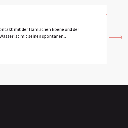
Sich 
ontakt mit der flämischen Ebene und der
Lassen S
asser ist mit seinen spontanen...
Erlebnis
MEH