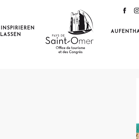
 | Rando Découverte #2
 INSPIRIEREN
AUFENTH
LASSEN
uverte #2
in
Anfahrt
Ich fahre mit dem Zug hin!