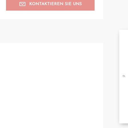
KONTAKTIEREN SIE UNS
A
BRO
B
TA