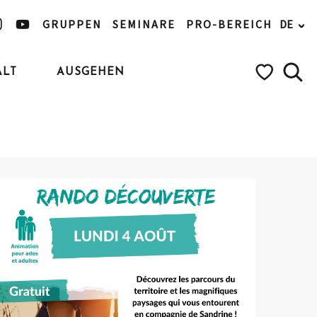
GRUPPEN
SEMINARE
PRO-BEREICH
DE
ALT
AUSGEHEN
Such
Voir les favo
Ajouter aux favoris
Teilen
Zu Favoriten hinzufügen