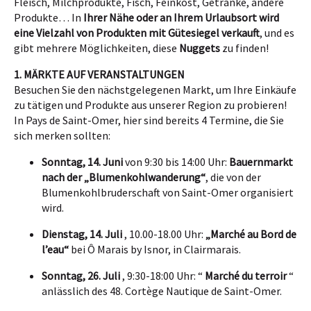
Fleisch, Milchprodukte, Fisch, Feinkost, Getränke, andere
Produkte… In
Ihrer Nähe oder an Ihrem Urlaubsort wird
eine Vielzahl von Produkten mit Gütesiegel verkauft
, und es
gibt mehrere Möglichkeiten, diese
Nuggets
zu finden!
1. MÄRKTE AUF VERANSTALTUNGEN
Besuchen Sie den nächstgelegenen Markt, um Ihre Einkäufe
zu tätigen und Produkte aus unserer Region zu probieren!
In Pays de Saint-Omer, hier sind bereits 4 Termine, die Sie
sich merken sollten:
Sonntag, 14. Juni
von 9:30 bis 14:00 Uhr:
Bauernmarkt
nach der „Blumenkohlwanderung“
, die von der
Blumenkohlbruderschaft von Saint-Omer
organisiert
wird.
Dienstag, 14. Juli
, 10.00-18.00 Uhr:
„Marché au Bord de
l’eau“
bei Ô
Marais by Isnor
, in Clairmarais.
Sonntag, 26. Juli
, 9:30-18:00 Uhr: “
Marché du terroir
“
anlässlich des
48. Cortège Nautique de Saint-Omer
.