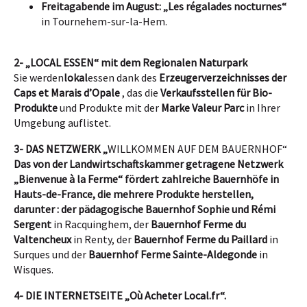
Freitagabende im August: „Les régalades nocturnes“
in
Tournehem-sur-la-Hem
.
2- „LOCAL ESSEN“ mit dem Regionalen Naturpark
Sie werden
lokal
essen dank des
Erzeugerverzeichnisses der
Caps et Marais d’Opale
, das die
Verkaufsstellen für Bio-
Produkte
und Produkte mit der
Marke Valeur Parc
in Ihrer
Umgebung auflistet.
3- DAS NETZWERK „
WILLKOMMEN AUF DEM BAUERNHOF“
Das von der Landwirtschaftskammer getragene Netzwerk
„Bienvenue à la Ferme“ fördert zahlreiche Bauernhöfe in
Hauts-de-France, die mehrere Produkte herstellen,
darunter : der
pädagogische Bauernhof Sophie und Rémi
Sergent
in Racquinghem, der
Bauernhof Ferme du
Valtencheux
in Renty, der
Bauernhof
Ferme du Paillard
in
Surques und der
Bauernhof Ferme Sainte-Aldegonde
in
Wisques.
4- DIE INTERNETSEITE „Où Acheter Local.fr“.