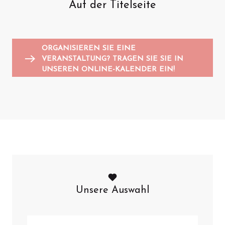
Auf der Titelseite
Animationen für Kinder
Sportveranstaltungen
Trödelmärkte und Flohmärkte
K
A
ORGANISIEREN SIE EINE
VERANSTALTUNG? TRAGEN SIE SIE IN
UNSEREN ONLINE-KALENDER EIN!
Unsere Auswahl