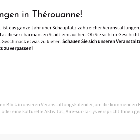
ungen in Thérouanne!
, ist das ganze Jahr über Schauplatz zahlreicher Veranstaltungen
zität dieser charmanten Stadt eintauchen. Ob Sie sich für Geschich
n Geschmack etwas zu bieten.
Schauen Sie sich unseren Veranstal
s zu verpassen!
favoris
nen Blick in unseren Veranstaltungskalender, um die kommenden Ev
ft oder eine kulturelle Aktivität, Aire-sur-la-Lys verspricht Ihnen