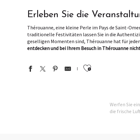
Erleben Sie die Veranstalt
Thérouanne, eine kleine Perle im Pays de Saint-Omer
traditionelle Festivitäten lassen Sie in die Authenti
geselligen Momenten sind, Thérouanne hat für jede
entdecken und bei Ihrem Besuch in Thérouanne nicht
Ajouter aux 
Salon de thé éphémère Au Fournil des Morins
FESTIVAL JEUNE PUBLIC | Rue des pétoches
Werfen Sie ei
die frische Lu