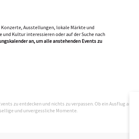
. Konzerte, Ausstellungen, lokale Märkte und
te und Kultur interessieren oder auf der Suche nach
tungskalender an, um alle anstehenden Events zu
ents zu entdecken und nichts zu verpassen. Ob ein Ausflug an
 gesellige und unvergessliche Momente.
A
BRO