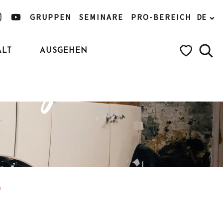
GRUPPEN
SEMINARE
PRO-BEREICH
DE
ALT
AUSGEHEN
lungen
Such
Voir les favo
n