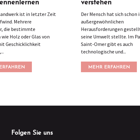
kennenlernen
verstehen
ndwerk ist in letzter Zeit
Der Mensch hat sich schon
ufwind. Mehrere
außergewöhnlichen
, die bestimmte
Herausforderungen gestellt
 wie Holz oder Glas von
seine Umwelt stellte. Im Pa
it Geschicklichkeit
Saint-Omer gibt es auch
..
technologische und...
ERFAHREN
MEHR ERFAHREN
Folgen Sie uns