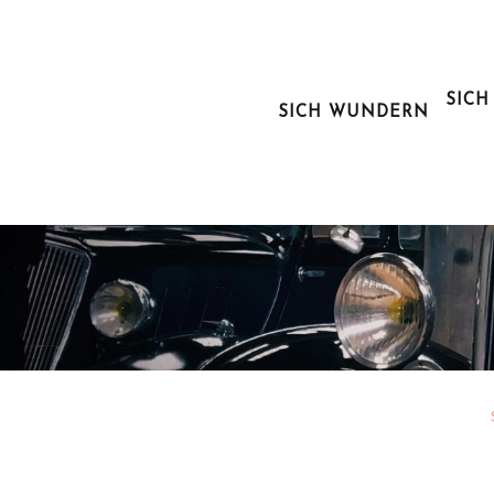
Aller
au
contenu
principal
SICH
SICH WUNDERN
Kurio