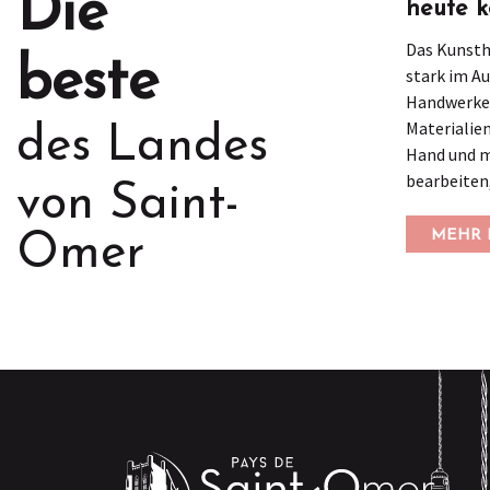
Die
heute 
Das Kunstha
beste
stark im A
Handwerker
Materialien
des Landes
Hand und m
bearbeiten,.
von Saint-
MEHR 
Omer