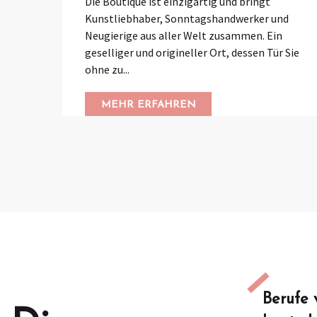
Die Boutique ist einzigartig und bringt
Kunstliebhaber, Sonntagshandwerker und
Neugierige aus aller Welt zusammen. Ein
geselliger und origineller Ort, dessen Tür Sie
ohne zu...
MEHR ERFAHREN
Berufe 