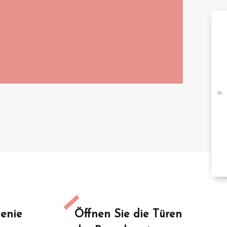
A
BRO
B
TA
enie
Öffnen Sie die Türen