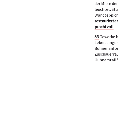
der Mitte de
leuchtet. St
Wandteppich
restaurierte
prachtvoll
.
53
Gewerke h
Leben eingeh
Bühnenanfor
Zuschauerrau
Hühnerstall?