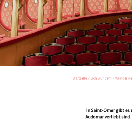
Startseite
Sich wundern
Wunder des
In Saint-Omer gibt es 
Audomar verliebt sind.