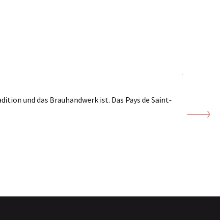
Regi
dition und das Brauhandwerk ist. Das Pays de Saint-
Es gibt
vervolls
MEH