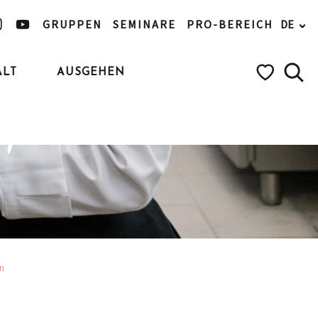
GRUPPEN
SEMINARE
PRO-BEREICH
DE
ALT
AUSGEHEN
zeptideen
Such
Voir les favo
en