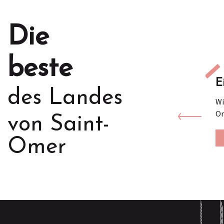
Die
beste
E
des Landes
Wi
Om
von Saint-
Omer