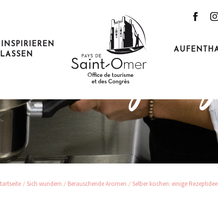
 INSPIRIEREN
AUFENTH
LASSEN
ochen: einige Re
tartseite
Sich wundern
Berauschende Aromen
Selber kochen: einige Rezeptide