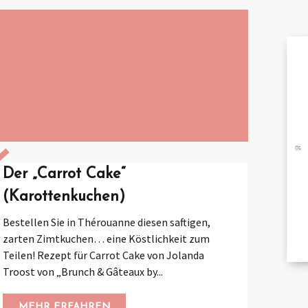
A
BRO
Der „Carrot Cake“
B
(Karottenkuchen)
Bestellen Sie in Thérouanne diesen saftigen,
zarten Zimtkuchen… eine Köstlichkeit zum
TA
Teilen! Rezept für Carrot Cake von Jolanda
Troost von „Brunch & Gâteaux by...
MEHR ERFAHREN