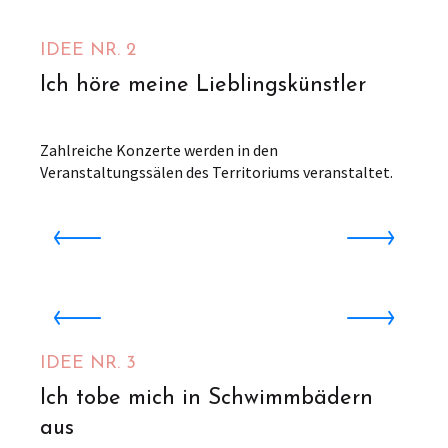
IDEE NR. 2
Ich höre meine Lieblingskünstler
Zahlreiche Konzerte werden in den
Veranstaltungssälen des Territoriums veranstaltet.
MAC - Le Moulin à Café, Théâtre à l'italienne
E
Saint-Omer
Centre Aquatique l'Aa Piscine
P
Lumbres
Ab
IDEE NR. 3
4
€
2
Ich tobe mich in Schwimmbädern
aus