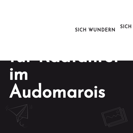
Aller
au
contenu
principal
SICH
SICH WUNDERN
Der Leitfaden
für Radfahrer
im
Audomarois