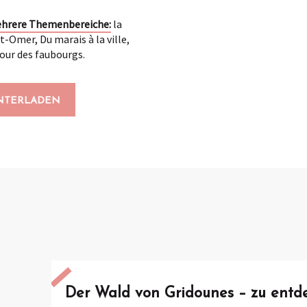
mehrere Themenbereiche:
la
t-Omer, Du marais à la ville,
tour des faubourgs.
UNTERLADEN
Der Wald von Gridounes – zu entde