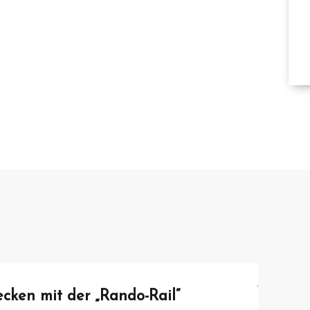
B
TA
cken mit der „Rando-Rail“
Emmen