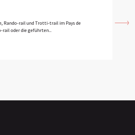
Audo
Veröffent
e, Rando-rail und Trotti-trail im Pays de
Das ist
rail oder die geführten...
wir Nan
MEH