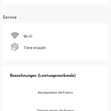
Service
Wi-Fi
Tiere erlaubt
Leistungensmöglichkeiten
Bezeichnungen (Leistungsmerkmale)
Bezeichnungen (Leistungsmerkmale)
Restaurateur de France
Terroirs Hauts-de-France