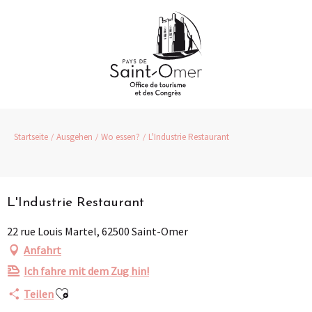
Aller
au
contenu
principal
Startseite
Ausgehen
Wo essen?
L'Industrie Restaurant
Partenaire
Pass Loisirs
L'Industrie Restaurant
22 rue Louis Martel, 62500 Saint-Omer
Anfahrt
Ich fahre mit dem Zug hin!
Ajouter aux favoris
Teilen