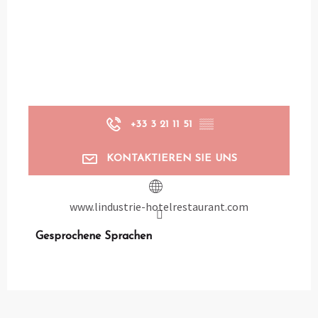
+33 3 21 11 51
▒▒
KONTAKTIEREN SIE UNS
www.lindustrie-hotelrestaurant.com
Gesprochene Sprachen
Gesprochene Sprachen