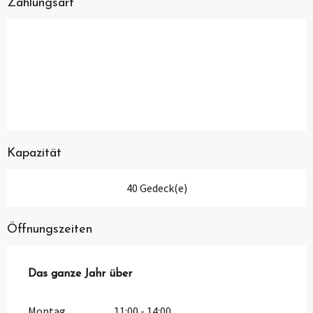
Zahlungsart
Kapazität
40 Gedeck(e)
Öffnungszeiten
Das ganze Jahr über
Das ganze Jahr über
Montag
11:00 - 14:00