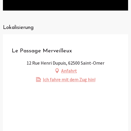
Lokalisierung
Partenaire
Pass Loisirs
Le Passage Merveilleux
12 Rue Henri Dupuis, 62500 Saint-Omer
Anfahrt
Ich fahre mit dem Zug hin!