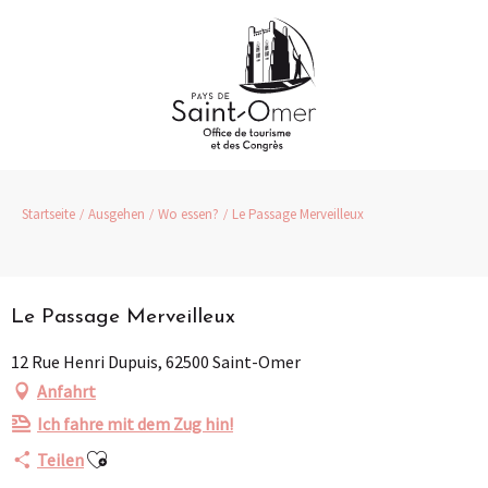
Aller
au
contenu
principal
Startseite
Ausgehen
Wo essen?
Le Passage Merveilleux
Partenaire
Pass Loisirs
Le Passage Merveilleux
12 Rue Henri Dupuis, 62500 Saint-Omer
Anfahrt
Ich fahre mit dem Zug hin!
Ajouter aux favoris
Teilen