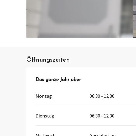
Öffnungszeiten
Das ganze Jahr über
Das ganze Jahr über
Montag
06:30 - 12:30
Dienstag
06:30 - 12:30
Mittwoch
Geschlossen