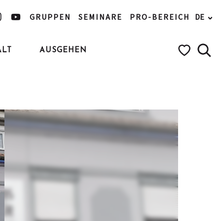
GRUPPEN
SEMINARE
PRO-BEREICH
DE
ALT
AUSGEHEN
Such
Voir les favo
Ajouter aux favoris
Teilen
Zu Favoriten hinzufügen