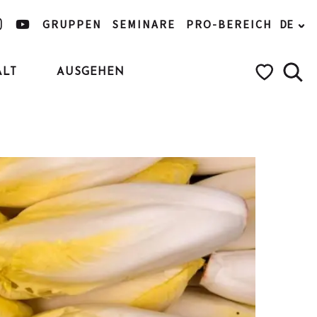
GRUPPEN
SEMINARE
PRO-BEREICH
DE
ALT
AUSGEHEN
Such
Voir les favo
Ajouter aux favoris
Teilen
Zu Favoriten hinzufügen