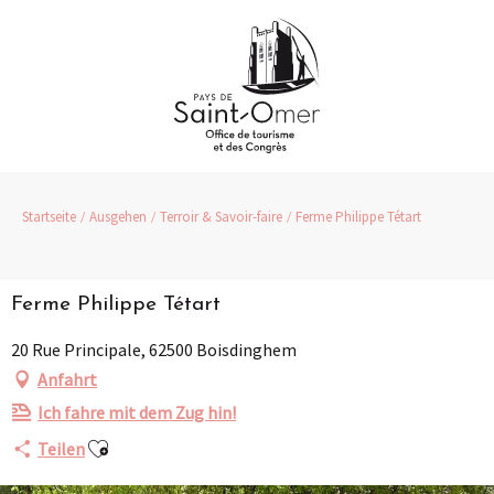
Aller
au
contenu
principal
Startseite
Ausgehen
Terroir & Savoir-faire
Ferme Philippe Tétart
Ferme Philippe Tétart
20 Rue Principale, 62500 Boisdinghem
Anfahrt
Ich fahre mit dem Zug hin!
Ajouter aux favoris
Teilen