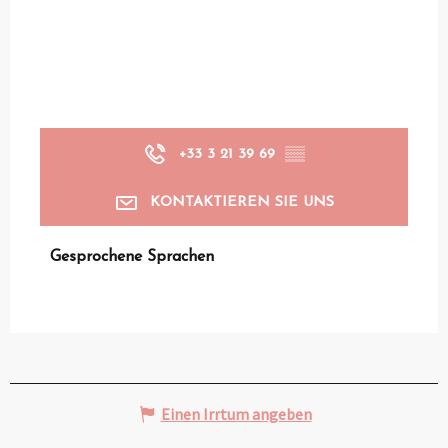
+33 3 21 39 69
▒▒
KONTAKTIEREN SIE UNS
Gesprochene Sprachen
Gesprochene Sprachen
Einen Irrtum angeben