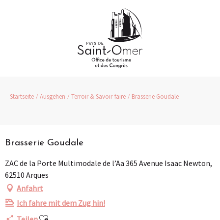
Aller
au
contenu
principal
Startseite
Ausgehen
Terroir & Savoir-faire
Brasserie Goudale
Pass Loisirs
Brasserie Goudale
ZAC de la Porte Multimodale de l’Aa 365 Avenue Isaac Newton,
62510 Arques
Anfahrt
Ich fahre mit dem Zug hin!
Ajouter aux favoris
Teilen