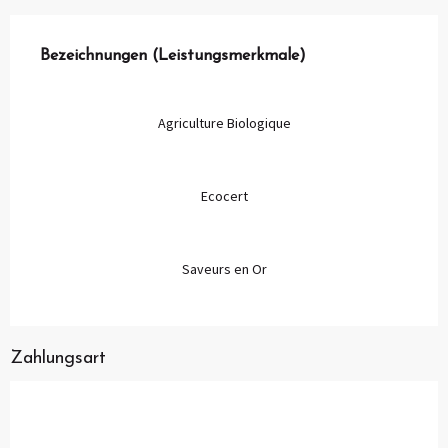
Leistungensmöglichkeiten
Bezeichnungen (Leistungsmerkmale)
Bezeichnungen (Leistungsmerkmale)
Agriculture Biologique
Ecocert
Saveurs en Or
Zahlungsart