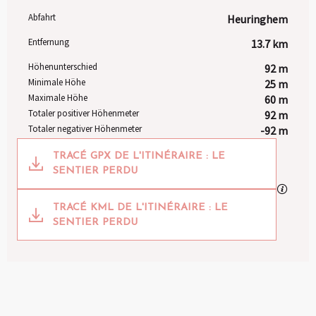
Abfahrt
Heuringhem
Praktische Informationen
Entfernung
13.7 km
Höhenunterschied
92 m
Minimale Höhe
25 m
Maximale Höhe
60 m
Totaler positiver Höhenmeter
92 m
Totaler negativer Höhenmeter
-92 m
Dokumentation
TRACÉ GPX DE L'ITINÉRAIRE : LE
SENTIER PERDU
Mit GP
TRACÉ KML DE L'ITINÉRAIRE : LE
SENTIER PERDU
92 m de Höhenunterschied
Höhenunterschied