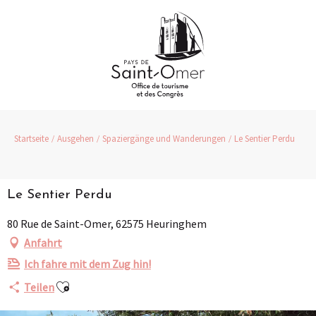
Aller
au
contenu
principal
Startseite
Ausgehen
Spaziergänge und Wanderungen
Le Sentier Perdu
Le Sentier Perdu
80 Rue de Saint-Omer, 62575 Heuringhem
Anfahrt
Ich fahre mit dem Zug hin!
Ajouter aux favoris
Teilen