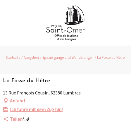
Aller
au
contenu
principal
Startseite
Ausgehen
Spaziergänge und Wanderungen
La Fosse du Hêtre
La Fosse du Hêtre
13 Rue François Cousin, 62380 Lumbres
Anfahrt
Ich fahre mit dem Zug hin!
Ajouter aux favoris
Teilen