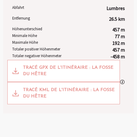
Abfahrt
Lumbres
Praktische Informationen
Entfernung
26.5 km
Höhenunterschied
457 m
Minimale Höhe
77 m
Maximale Höhe
192 m
Totaler positiver Höhenmeter
457 m
Totaler negativer Höhenmeter
-458 m
Dokumentation
TRACÉ GPX DE L'ITINÉRAIRE : LA FOSSE
DU HÊTRE
Mit GP
TRACÉ KML DE L'ITINÉRAIRE : LA FOSSE
DU HÊTRE
457 m de Höhenunterschied
Höhenunterschied