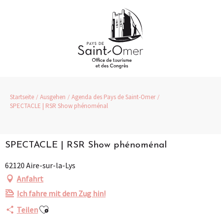
Aller
au
contenu
principal
Startseite
Ausgehen
Agenda des Pays de Saint-Omer
SPECTACLE | RSR Show phénoménal
SPECTACLE | RSR Show phénoménal
62120 Aire-sur-la-Lys
Anfahrt
Ich fahre mit dem Zug hin!
Ajouter aux favoris
Teilen