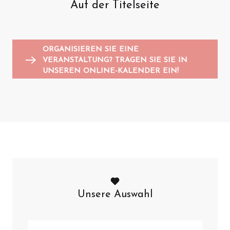
Auf der Titelseite
Animationen für Kinder
Sportveranstaltungen
Trödelmärkte und Flohmärkte
K
A
ORGANISIEREN SIE EINE
VERANSTALTUNG? TRAGEN SIE SIE IN
UNSEREN ONLINE-KALENDER EIN!
Unsere Auswahl