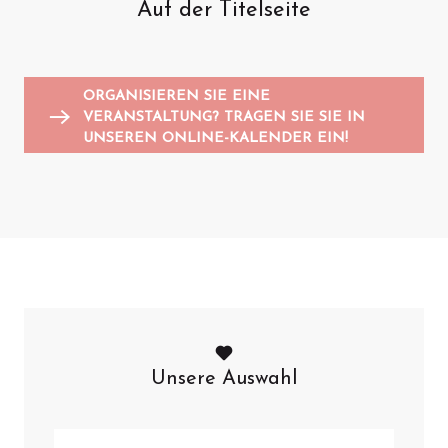
Auf der Titelseite
Animationen für Kinder
Sportveranstaltungen
Trödelmärkte und Flohmärkte
K
A
ORGANISIEREN SIE EINE
VERANSTALTUNG? TRAGEN SIE SIE IN
UNSEREN ONLINE-KALENDER EIN!
Unsere Auswahl