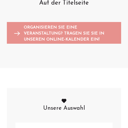
Auf der Titelseite
Animationen für Kinder
Sportveranstaltungen
Trödelmärkte und Flohmärkte
K
A
ORGANISIEREN SIE EINE
VERANSTALTUNG? TRAGEN SIE SIE IN
UNSEREN ONLINE-KALENDER EIN!
Unsere Auswahl