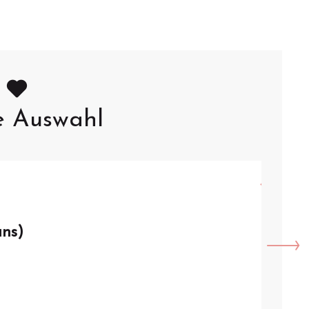
e Auswahl
8.
AU
ans)
VISI
Arque