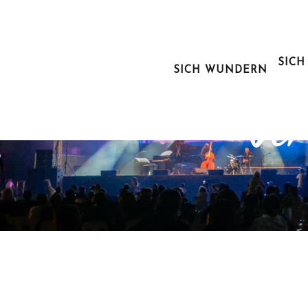
Aller
au
contenu
principal
SICH
SICH WUNDERN
Ausg
Ver