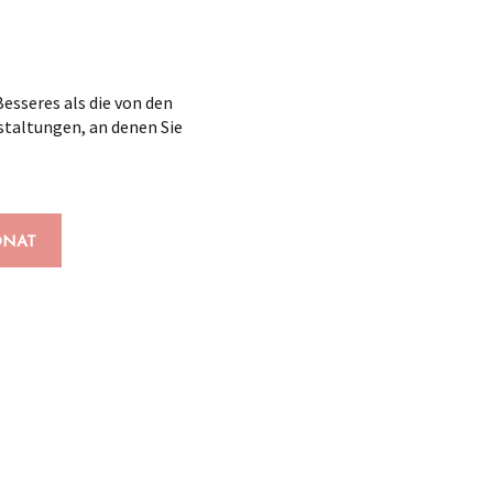
esseres als die von den
staltungen, an denen Sie
NAT
x favoris