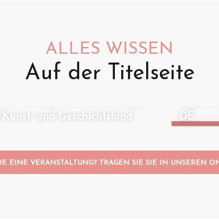
ALLES WISSEN
Auf der Titelseite
Animati
Geführt
ose Ausflüge und Geheimtipps
regnet:
Kunst- und Geschichtsland
DE
IE EINE VERANSTALTUNG? TRAGEN SIE SIE IN UNSEREN O