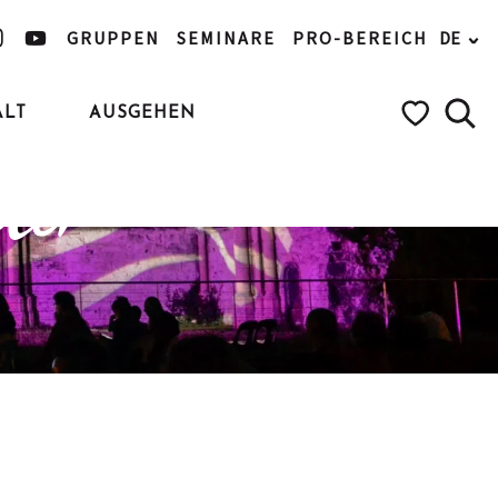
GRUPPEN
SEMINARE
PRO-BEREICH
DE
ALT
AUSGEHEN
iehen
Such
Voir les favo
nder