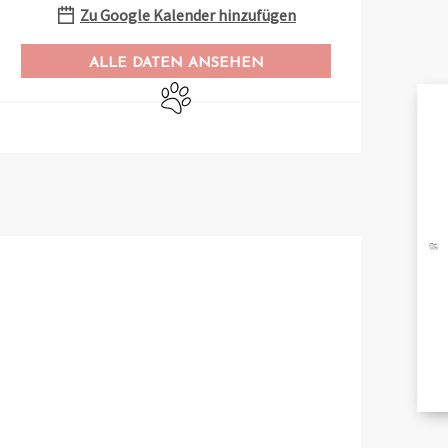
Zu Google Kalender hinzufügen
ALLE DATEN ANSEHEN
Tiere erlaubt
A
BRO
B
TA