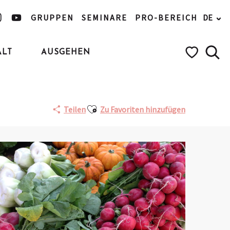
GRUPPEN
SEMINARE
PRO-BEREICH
DE
ALT
AUSGEHEN
Such
Voir les favo
Ajouter aux favoris
Teilen
Zu Favoriten hinzufügen