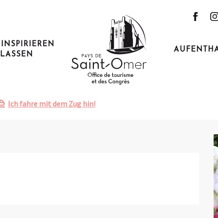
ebdomadaire de Thérouanne
 INSPIRIEREN
AUFENTH
LASSEN
. august von 08:00 bis zu 13:00 / ...
Thérouanne
Ich fahre mit dem Zug hin!