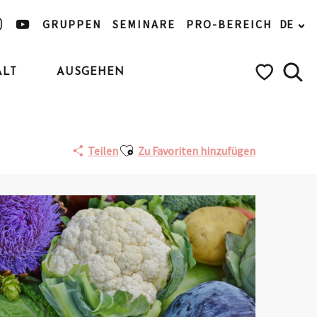
GRUPPEN
SEMINARE
PRO-BEREICH
DE
ALT
AUSGEHEN
Such
Voir les favo
Ajouter aux favoris
Teilen
Zu Favoriten hinzufügen