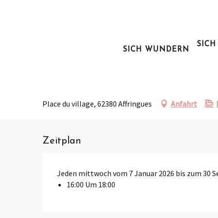
Aller
au
Startseite
Ausgehen
Agenda des Pays de Saint-Omer
Marché he
contenu
principal
SICH
SICH WUNDERN
Mittwoch 12. august von 16:00 bis zu 18:00 / Mittwoch 1
Marché hebdomadaire d'Aff
Place du village, 62380 Affringues
Anfahrt
Zeitplan
Jeden mittwoch vom 7 Januar 2026 bis zum 30 
16:00 Um 18:00