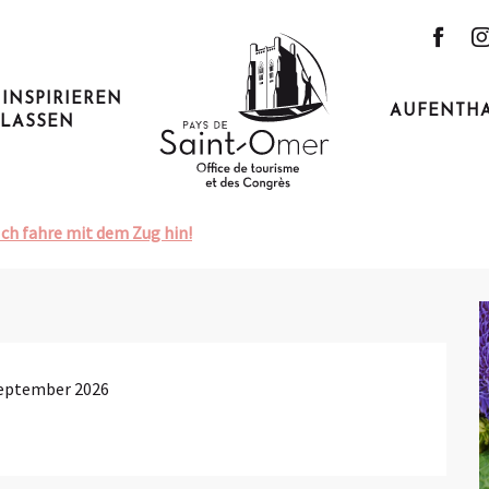
bdomadaire d'Affringues
 INSPIRIEREN
AUFENTH
LASSEN
9. august von 16:00 bis zu 18:00 / ...
ringues
Ich fahre mit dem Zug hin!
September 2026