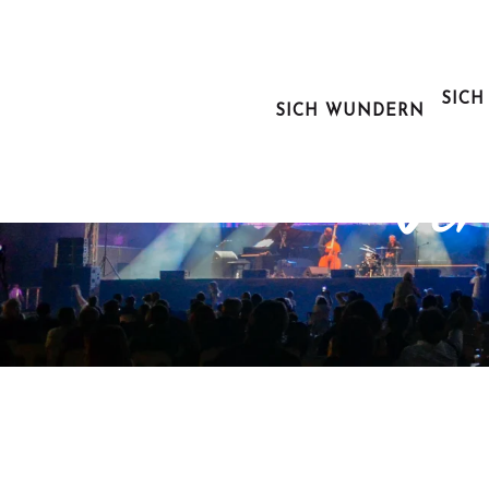
Aller
au
contenu
principal
SICH
SICH WUNDERN
Ausg
Ver