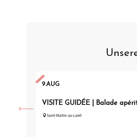
Unser
9.
AUG
VISITE GUIDÉE | Balade apéri
Saint-Martin-au-Laërt