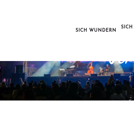
Aller
au
contenu
principal
SICH
SICH WUNDERN
Ausg
Ver