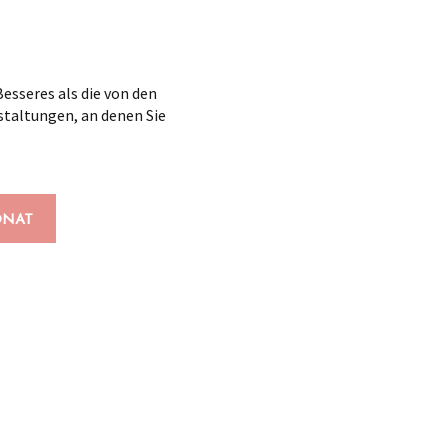
esseres als die von den
staltungen, an denen Sie
NAT
x favoris