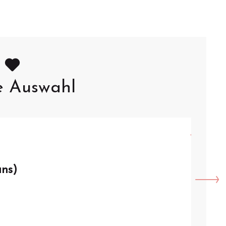
e Auswahl
8.
AU
ans)
VISI
Arque