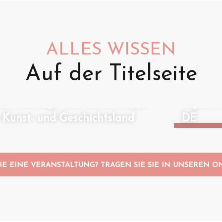
ALLES WISSEN
Auf der Titelseite
Animati
Geführt
ose Ausflüge und Geheimtipps
regnet:
Kunst- und Geschichtsland
DE
IE EINE VERANSTALTUNG? TRAGEN SIE SIE IN UNSEREN O