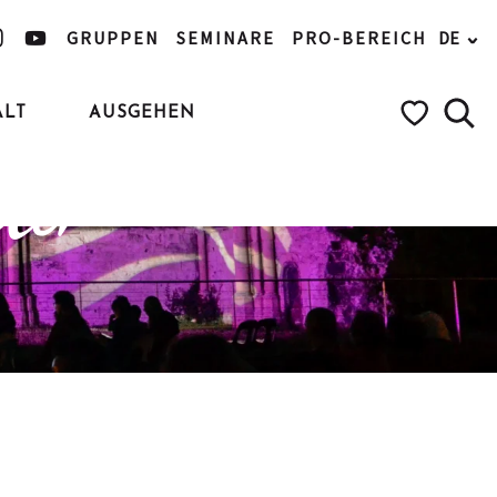
GRUPPEN
SEMINARE
PRO-BEREICH
DE
ALT
AUSGEHEN
iehen
Such
Voir les favo
nder