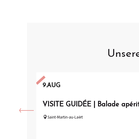
Unser
9.
AUG
VISITE GUIDÉE | Balade apéri
Saint-Martin-au-Laërt