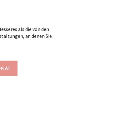
esseres als die von den
staltungen, an denen Sie
NAT
x favoris