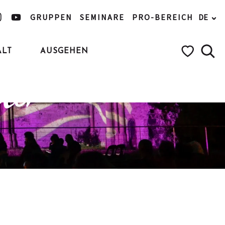
GRUPPEN
SEMINARE
PRO-BEREICH
DE
ALT
AUSGEHEN
iehen
Such
Voir les favo
nder