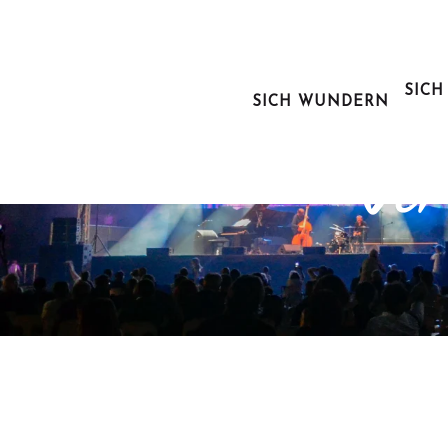
Aller
au
contenu
principal
SICH
SICH WUNDERN
Ausg
Ver