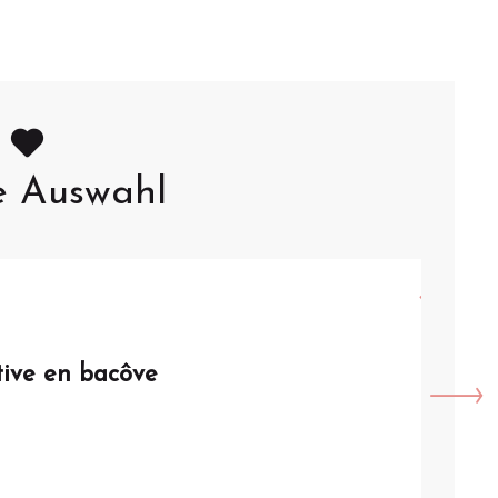
e Auswahl
1.
JUL
tive en bacôve
VISI
bate
Arque