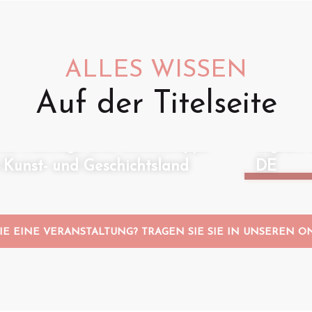
ALLES WISSEN
Auf der Titelseite
Animati
Geführt
ose Ausflüge und Geheimtipps
regnet:
Kunst- und Geschichtsland
DE
IE EINE VERANSTALTUNG? TRAGEN SIE SIE IN UNSEREN O