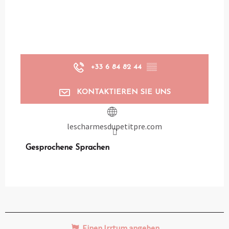
+33 6 84 82 44
▒▒
KONTAKTIEREN SIE UNS
lescharmesdupetitpre.com
Gesprochene Sprachen
Gesprochene Sprachen
Einen Irrtum angeben