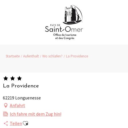
Aller
au
contenu
principal
Startseite
Aufenthalt
Wo schlafen?
La Providence
La Providence
62219 Longuenesse
Anfahrt
Ich fahre mit dem Zug hin!
Ajouter aux favoris
Teilen