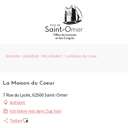
Aller
au
contenu
principal
Startseite
Aufenthalt
Wo schlafen?
La Maison du Coeur
Partenaire
La Maison du Coeur
7 Rue du Lycée, 62500 Saint-Omer
Anfahrt
Ich fahre mit dem Zug hin!
Ajouter aux favoris
Teilen