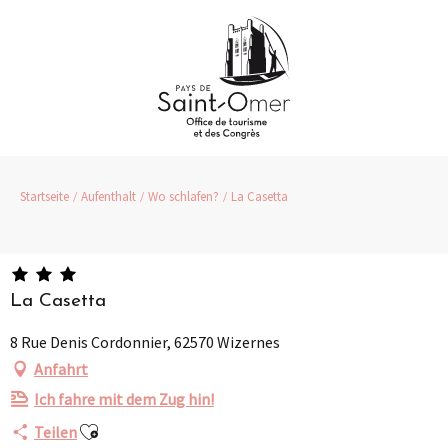
Aller
au
contenu
principal
Startseite
Aufenthalt
Wo schlafen?
La Casetta
La Casetta
8 Rue Denis Cordonnier, 62570 Wizernes
Anfahrt
Ich fahre mit dem Zug hin!
Ajouter aux favoris
Teilen