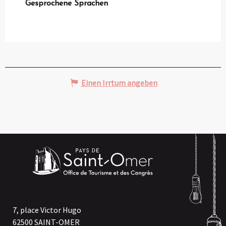
Gesprochene Sprachen
Gesprochene Sprachen
Einen Irrtum angeben
7, place Victor Hugo
62500 SAINT-OMER