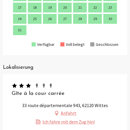
17
18
19
20
21
22
23
21
24
25
26
27
28
29
30
28
31
Verfügbar
Voll belegt
Geschlossen
Lokalisierung
Gîte à la cour carrée
33 route départementale 943, 62120 Wittes
Anfahrt
Ich fahre mit dem Zug hin!