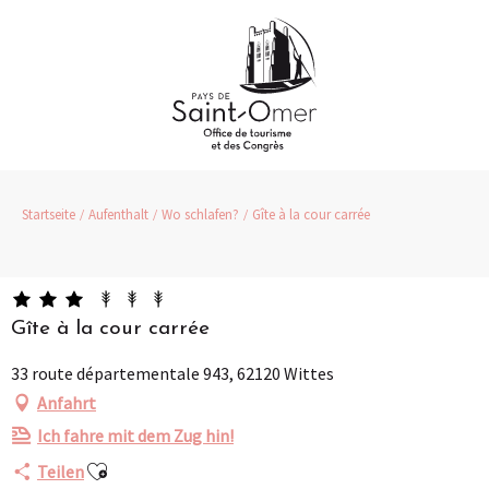
Aller
au
contenu
principal
Startseite
Aufenthalt
Wo schlafen?
Gîte à la cour carrée
Gîte à la cour carrée
33 route départementale 943, 62120 Wittes
Anfahrt
Ich fahre mit dem Zug hin!
Ajouter aux favoris
Teilen