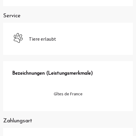
Service
Tiere erlaubt
Leistungensmöglichkeiten
Bezeichnungen (Leistungsmerkmale)
Bezeichnungen (Leistungsmerkmale)
Gîtes de France
Zahlungsart