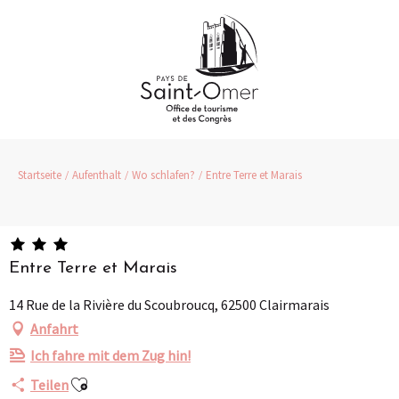
Aller
au
contenu
principal
Startseite
Aufenthalt
Wo schlafen?
Entre Terre et Marais
Entre Terre et Marais
14 Rue de la Rivière du Scoubroucq, 62500 Clairmarais
Anfahrt
Ich fahre mit dem Zug hin!
Ajouter aux favoris
Teilen