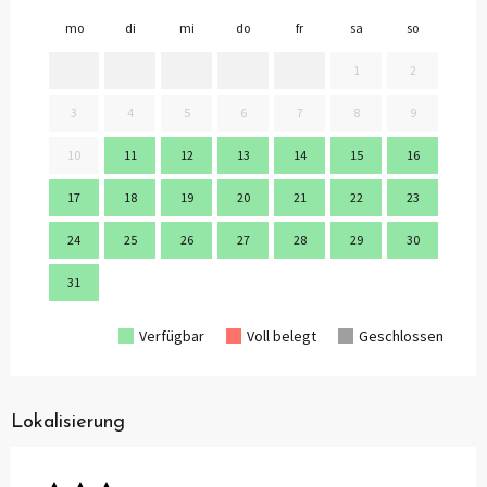
mo
di
mi
do
fr
sa
so
mo
1
2
3
4
5
6
7
8
9
7
10
11
12
13
14
15
16
14
17
18
19
20
21
22
23
21
24
25
26
27
28
29
30
28
31
Verfügbar
Voll belegt
Geschlossen
Lokalisierung