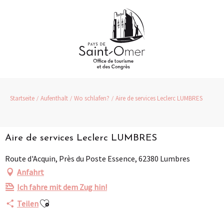
Aller
au
contenu
principal
Startseite
Aufenthalt
Wo schlafen?
Aire de services Leclerc LUMBRES
Aire de services Leclerc LUMBRES
Route d'Acquin, Près du Poste Essence, 62380 Lumbres
Anfahrt
Ich fahre mit dem Zug hin!
Ajouter aux favoris
Teilen