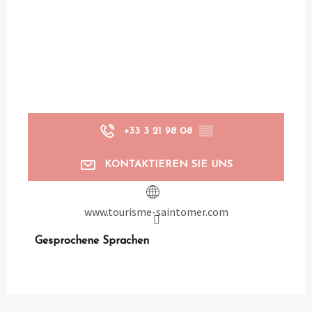
+33 3 21 98 08
▒▒
KONTAKTIEREN SIE UNS
www.tourisme-saintomer.com
Gesprochene Sprachen
Gesprochene Sprachen