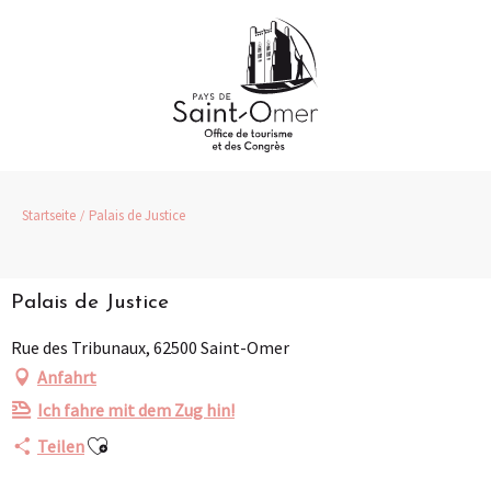
Aller
au
contenu
principal
Startseite
Palais de Justice
Palais de Justice
Rue des Tribunaux, 62500 Saint-Omer
Anfahrt
Ich fahre mit dem Zug hin!
Ajouter aux favoris
Teilen