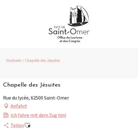
Aller
au
contenu
principal
Startseite
Chapelle des Jésuites
Chapelle des Jésuites
Rue du lycée, 62500 Saint-Omer
Anfahrt
Ich fahre mit dem Zug hin!
Ajouter aux favoris
Teilen