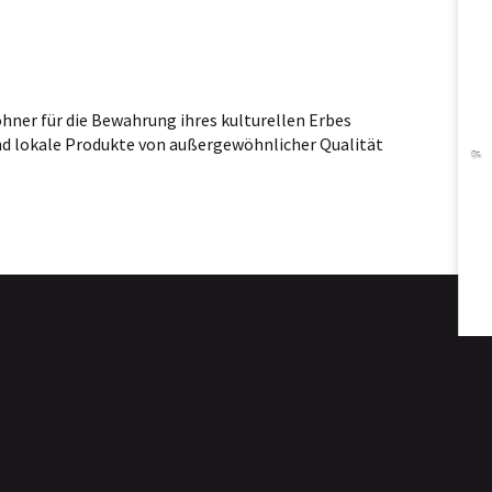
A
hner für die Bewahrung ihres kulturellen Erbes
BRO
nd lokale Produkte von außergewöhnlicher Qualität
B
TA