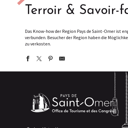
Terroir & Savoir-f
Das Know-how der Region Pays de Saint-Omer ist eng 
verbunden. Besucher der Region haben die Möglichk
zu verkosten.
GAEC du Grand Brouck
Chèvrerie de Merck
La Ferme Bedague
Boulangerie d'Escoeuilles
Biomarais