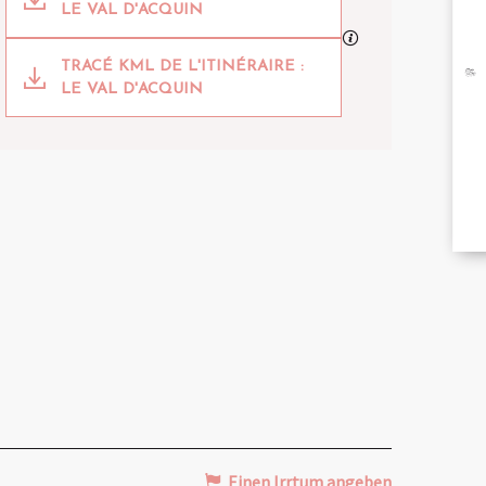
LE VAL D'ACQUIN
Mit GPX / KML-Dat
BRO
TRACÉ KML DE L'ITINÉRAIRE :
LE VAL D'ACQUIN
B
149 m de Höhenunterschied
Höhenunterschied
TA
Einen Irrtum angeben