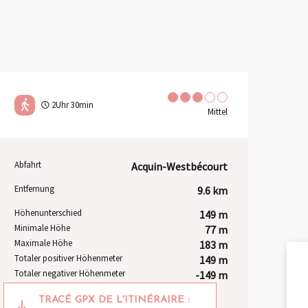
2Uhr 30min
Mittel
Abfahrt
Acquin-Westbécourt
Praktische Informationen
Entfernung
9.6 km
Höhenunterschied
149 m
Minimale Höhe
77 m
Maximale Höhe
183 m
Totaler positiver Höhenmeter
149 m
Totaler negativer Höhenmeter
-149 m
A
Dokumentation
TRACÉ GPX DE L'ITINÉRAIRE :