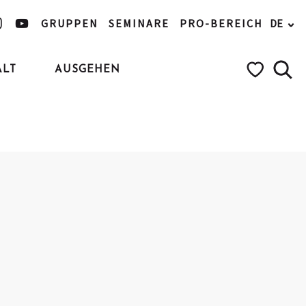
GRUPPEN
SEMINARE
PRO-BEREICH
DE
ALT
AUSGEHEN
Such
Voir les favo
Ajouter aux favoris
Teilen
Zu Favoriten hinzufügen