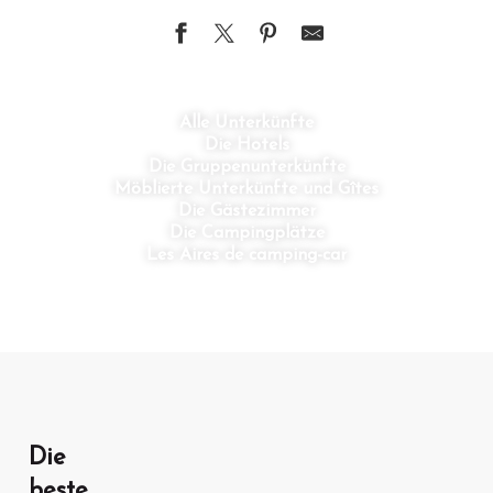
Alle Unterkünfte
Die Hotels
Die Gruppenunterkünfte
Möblierte Unterkünfte und Gîtes
Die Gästezimmer
Die Campingplätze
Les Aires de camping-car
Die
beste